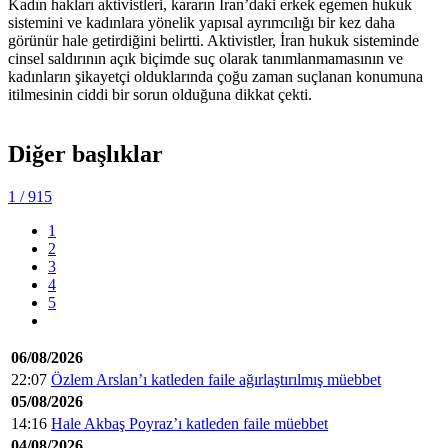
Kadın hakları aktivistleri, kararın İran’daki erkek egemen hukuk
sistemini ve kadınlara yönelik yapısal ayrımcılığı bir kez daha
görünür hale getirdiğini belirtti. Aktivistler, İran hukuk sisteminde
cinsel saldırının açık biçimde suç olarak tanımlanmamasının ve
kadınların şikayetçi olduklarında çoğu zaman suçlanan konumuna
itilmesinin ciddi bir sorun olduğuna dikkat çekti.
Diğer başlıklar
1
/ 915
1
2
3
4
5
06/08/2026
22:07
Özlem Arslan’ı katleden faile ağırlaştırılmış müebbet
05/08/2026
14:16
Hale Akbaş Poyraz’ı katleden faile müebbet
04/08/2026