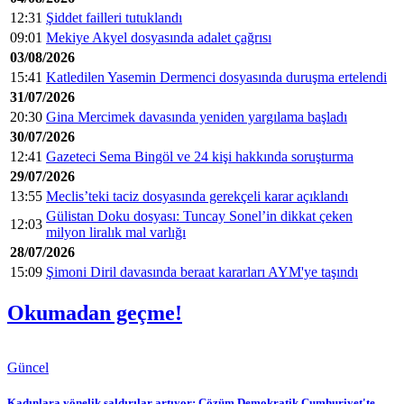
12:31
Şiddet failleri tutuklandı
09:01
Mekiye Akyel dosyasında adalet çağrısı
03/08/2026
15:41
Katledilen Yasemin Dermenci dosyasında duruşma ertelendi
31/07/2026
20:30
Gina Mercimek davasında yeniden yargılama başladı
30/07/2026
12:41
Gazeteci Sema Bingöl ve 24 kişi hakkında soruşturma
29/07/2026
13:55
Meclis’teki taciz dosyasında gerekçeli karar açıklandı
Gülistan Doku dosyası: Tuncay Sonel’in dikkat çeken
12:03
milyon liralık mal varlığı
28/07/2026
15:09
Şimoni Diril davasında beraat kararları AYM'ye taşındı
Okumadan geçme!
Güncel
Kadınlara yönelik saldırılar artıyor: Çözüm Demokratik Cumhuriyet'te