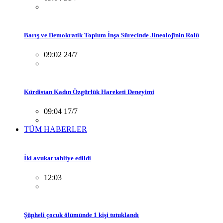
Barış ve Demokratik Toplum İnşa Sürecinde Jineolojînin Rolü
09:02 24/7
Kürdistan Kadın Özgürlük Hareketi Deneyimi
09:04 17/7
TÜM HABERLER
İki avukat tahliye edildi
12:03
Şüpheli çocuk ölümünde 1 kişi tutuklandı