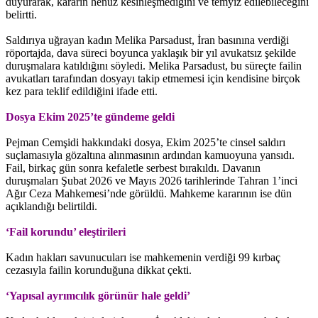
duyurarak, kararın henüz kesinleşmediğini ve temyiz edilebileceğini
belirtti.
Saldırıya uğrayan kadın Melika Parsadust, İran basınına verdiği
röportajda, dava süreci boyunca yaklaşık bir yıl avukatsız şekilde
duruşmalara katıldığını söyledi. Melika Parsadust, bu süreçte failin
avukatları tarafından dosyayı takip etmemesi için kendisine birçok
kez para teklif edildiğini ifade etti.
Dosya Ekim 2025’te gündeme geldi
Pejman Cemşidi hakkındaki dosya, Ekim 2025’te cinsel saldırı
suçlamasıyla gözaltına alınmasının ardından kamuoyuna yansıdı.
Fail, birkaç gün sonra kefaletle serbest bırakıldı. Davanın
duruşmaları Şubat 2026 ve Mayıs 2026 tarihlerinde Tahran 1’inci
Ağır Ceza Mahkemesi’nde görüldü. Mahkeme kararının ise dün
açıklandığı belirtildi.
‘Fail korundu’ eleştirileri
Kadın hakları savunucuları ise mahkemenin verdiği 99 kırbaç
cezasıyla failin korunduğuna dikkat çekti.
‘Yapısal ayrımcılık görünür hale geldi’