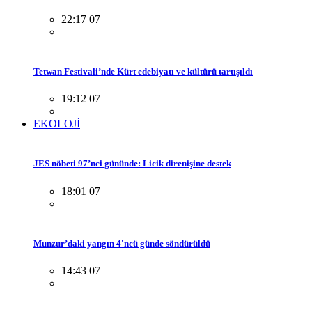
22:17 07
Tetwan Festivali’nde Kürt edebiyatı ve kültürü tartışıldı
19:12 07
EKOLOJİ
JES nöbeti 97’nci gününde: Licik direnişine destek
18:01 07
Munzur’daki yangın 4'ncü günde söndürüldü
14:43 07