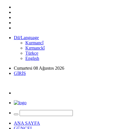
Dil/Language
Kurmancî
Kırmanckî
Türkçe
Englısh
Cumartesi 08 Ağustos 2026
GİRİŞ
ANA SAYFA
GÜNCEL