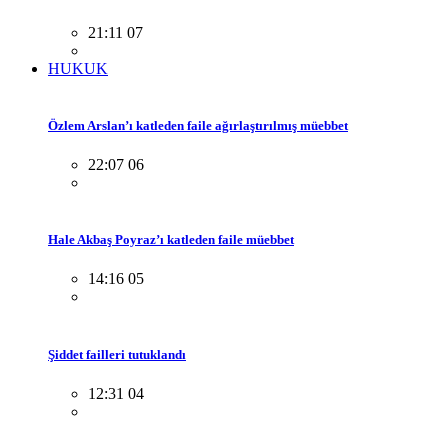
21:11 07
HUKUK
Özlem Arslan’ı katleden faile ağırlaştırılmış müebbet
22:07 06
Hale Akbaş Poyraz’ı katleden faile müebbet
14:16 05
Şiddet failleri tutuklandı
12:31 04