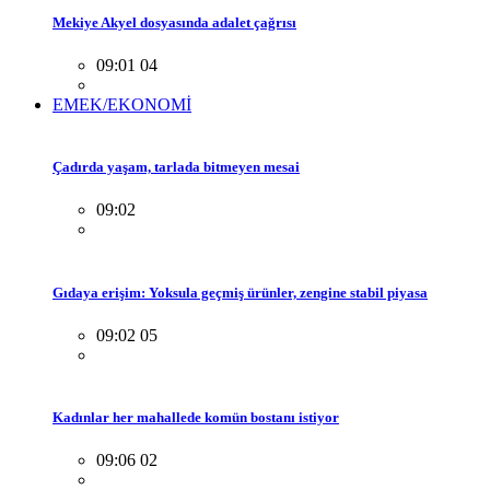
Mekiye Akyel dosyasında adalet çağrısı
09:01 04
EMEK/EKONOMİ
Çadırda yaşam, tarlada bitmeyen mesai
09:02
Gıdaya erişim: Yoksula geçmiş ürünler, zengine stabil piyasa
09:02 05
Kadınlar her mahallede komün bostanı istiyor
09:06 02