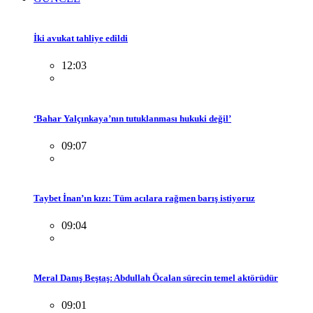
İki avukat tahliye edildi
12:03
‘Bahar Yalçınkaya’nın tutuklanması hukuki değil’
09:07
Taybet İnan’ın kızı: Tüm acılara rağmen barış istiyoruz
09:04
Meral Danış Beştaş: Abdullah Öcalan sürecin temel aktörüdür
09:01