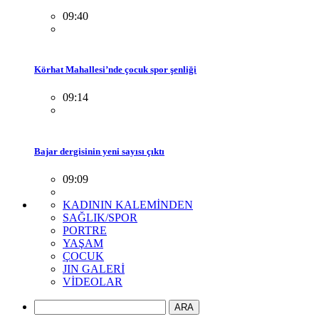
09:40
Körhat Mahallesi’nde çocuk spor şenliği
09:14
Bajar dergisinin yeni sayısı çıktı
09:09
KADININ KALEMİNDEN
SAĞLIK/SPOR
PORTRE
YAŞAM
ÇOCUK
JIN GALERİ
VİDEOLAR
ARA