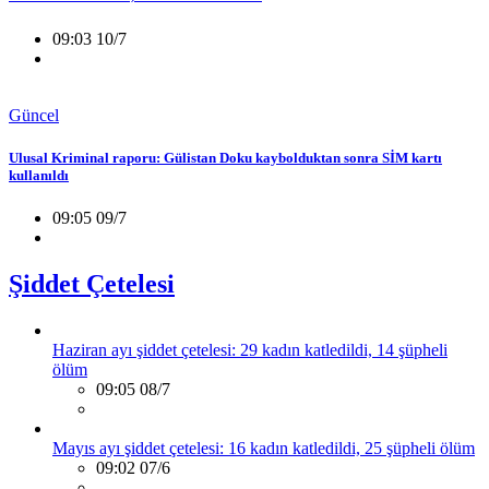
09:03 10/7
Güncel
Ulusal Kriminal raporu: Gülistan Doku kaybolduktan sonra SİM kartı
kullanıldı
09:05 09/7
Şiddet Çetelesi
Haziran ayı şiddet çetelesi: 29 kadın katledildi, 14 şüpheli
ölüm
09:05 08/7
Mayıs ayı şiddet çetelesi: 16 kadın katledildi, 25 şüpheli ölüm
09:02 07/6