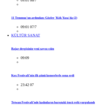
09:01 08/7
11 Temmuz'un ardından: Gözler 'Kök Yasa'da (2)
09:01 07/7
KÜLTÜR SANAT
Bajar dergisinin yeni sayısı çıktı
09:09
Kox Festivali’nin ilk günü konserlerle sona erdi
23:42 07
Tetwan Festivali’nde kadınların barıştaki öncü rolü vurgulandı