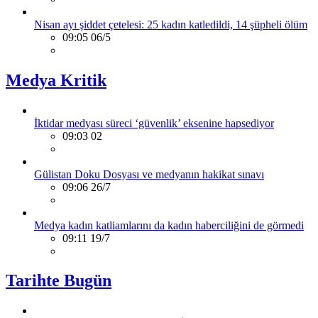
Nisan ayı şiddet çetelesi: 25 kadın katledildi, 14 şüpheli ölüm
09:05 06/5
Medya Kritik
İktidar medyası süreci ‘güvenlik’ eksenine hapsediyor
09:03 02
Gülistan Doku Dosyası ve medyanın hakikat sınavı
09:06 26/7
Medya kadın katliamlarını da kadın haberciliğini de görmedi
09:11 19/7
Tarihte Bugün