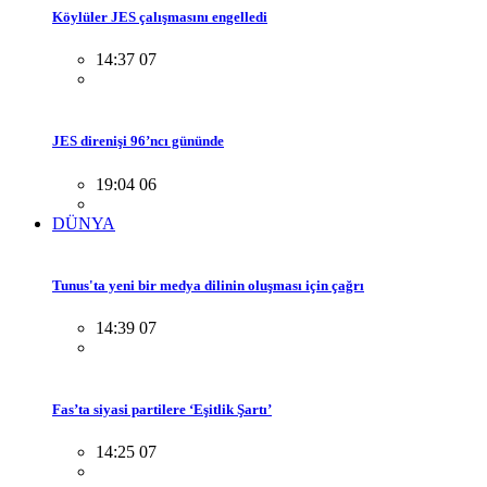
Köylüler JES çalışmasını engelledi
14:37 07
JES direnişi 96’ncı gününde
19:04 06
DÜNYA
Tunus'ta yeni bir medya dilinin oluşması için çağrı
14:39 07
Fas’ta siyasi partilere ‘Eşitlik Şartı’
14:25 07