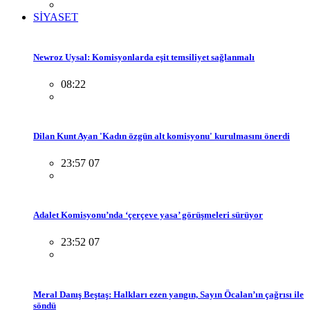
SİYASET
Newroz Uysal: Komisyonlarda eşit temsiliyet sağlanmalı
08:22
Dilan Kunt Ayan 'Kadın özgün alt komisyonu' kurulmasını önerdi
23:57 07
Adalet Komisyonu’nda ‘çerçeve yasa’ görüşmeleri sürüyor
23:52 07
Meral Danış Beştaş: Halkları ezen yangın, Sayın Öcalan’ın çağrısı ile
söndü