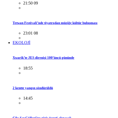
21:50 09
Tetwan Festivali’nde tiyatrodan müziğe kültür buluşması
23:01 08
EKOLOJİ
Xwarik’te JES direnişi 100’üncü gününde
18:55
2 kentte yangın söndürüldü
14:45
Cilo Sat Gölleri’ne giriş ücreti alınacak