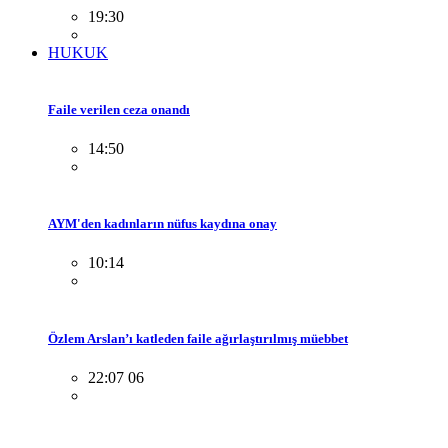
19:30
HUKUK
Faile verilen ceza onandı
14:50
AYM'den kadınların nüfus kaydına onay
10:14
Özlem Arslan’ı katleden faile ağırlaştırılmış müebbet
22:07 06