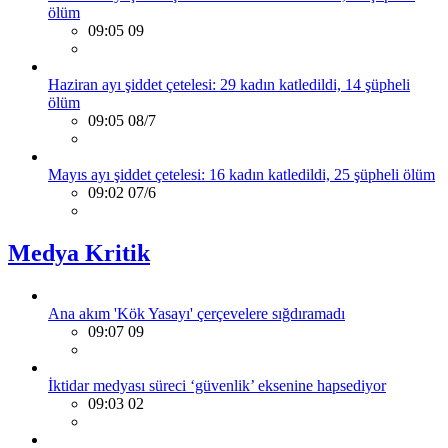
ölüm
09:05 09
Haziran ayı şiddet çetelesi: 29 kadın katledildi, 14 şüpheli
ölüm
09:05 08/7
Mayıs ayı şiddet çetelesi: 16 kadın katledildi, 25 şüpheli ölüm
09:02 07/6
Medya Kritik
Ana akım 'Kök Yasayı' çerçevelere sığdıramadı
09:07 09
İktidar medyası süreci ‘güvenlik’ eksenine hapsediyor
09:03 02