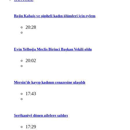
Rojin Kabaiş ve şüpheli kadın ölümleri için eylem
20:28
Evin Yelboğa Meclis Birinci Başkan Vekili oldu
20:02
Mersin’de kayıp kadının cenazesine ulaşıldı
17:43
Serêkaniyê dönen ailelere saldırı
17:29