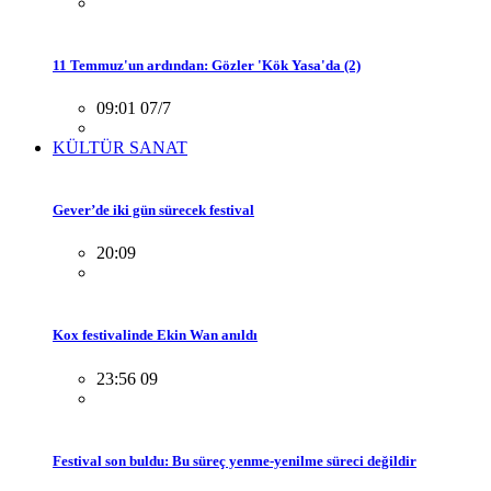
11 Temmuz'un ardından: Gözler 'Kök Yasa'da (2)
09:01 07/7
KÜLTÜR SANAT
Gever’de iki gün sürecek festival
20:09
Kox festivalinde Ekin Wan anıldı
23:56 09
Festival son buldu: Bu süreç yenme-yenilme süreci değildir