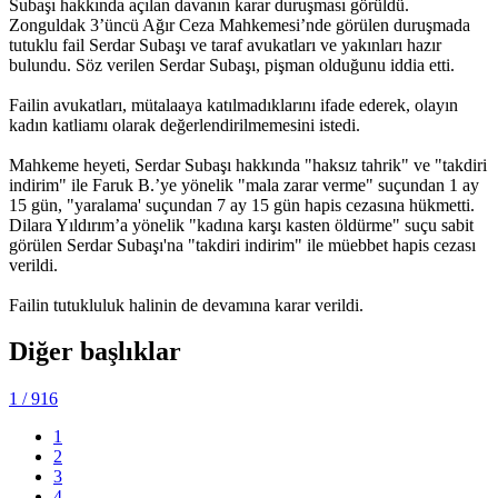
Subaşı hakkında açılan davanın karar duruşması görüldü.
Zonguldak 3’üncü Ağır Ceza Mahkemesi’nde görülen duruşmada
tutuklu fail Serdar Subaşı ve taraf avukatları ve yakınları hazır
bulundu. Söz verilen Serdar Subaşı, pişman olduğunu iddia etti.
Failin avukatları, mütalaaya katılmadıklarını ifade ederek, olayın
kadın katliamı olarak değerlendirilmemesini istedi.
Mahkeme heyeti, Serdar Subaşı hakkında "haksız tahrik" ve "takdiri
indirim" ile Faruk B.’ye yönelik "mala zarar verme" suçundan 1 ay
15 gün, "yaralama' suçundan 7 ay 15 gün hapis cezasına hükmetti.
Dilara Yıldırım’a yönelik "kadına karşı kasten öldürme" suçu sabit
görülen Serdar Subaşı'na "takdiri indirim" ile müebbet hapis cezası
verildi.
Failin tutukluluk halinin de devamına karar verildi.
Diğer başlıklar
1
/ 916
1
2
3
4