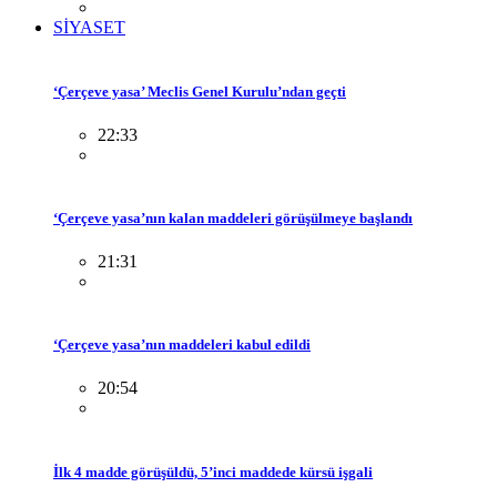
SİYASET
‘Çerçeve yasa’ Meclis Genel Kurulu’ndan geçti
22:33
‘Çerçeve yasa’nın kalan maddeleri görüşülmeye başlandı
21:31
‘Çerçeve yasa’nın maddeleri kabul edildi
20:54
İlk 4 madde görüşüldü, 5’inci maddede kürsü işgali