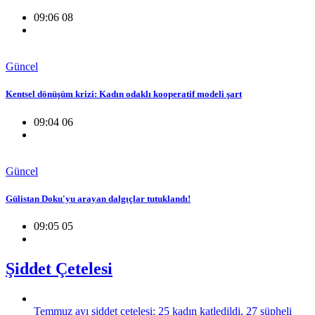
09:06 08
Güncel
Kentsel dönüşüm krizi: Kadın odaklı kooperatif modeli şart
09:04 06
Güncel
Gülistan Doku'yu arayan dalgıçlar tutuklandı!
09:05 05
Şiddet Çetelesi
Temmuz ayı şiddet çetelesi: 25 kadın katledildi, 27 şüpheli