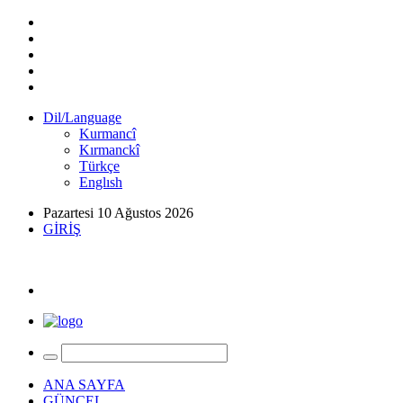
Dil/Language
Kurmancî
Kırmanckî
Türkçe
Englısh
Pazartesi 10 Ağustos 2026
GİRİŞ
ANA SAYFA
GÜNCEL