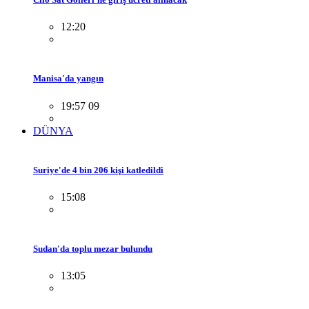
12:20
Manisa'da yangın
19:57 09
DÜNYA
Suriye'de 4 bin 206 kişi katledildi
15:08
Sudan'da toplu mezar bulundu
13:05