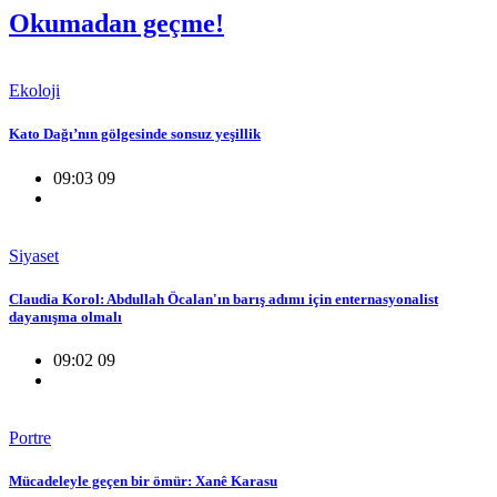
Okumadan geçme!
Ekoloji
Kato Dağı’nın gölgesinde sonsuz yeşillik
09:03 09
Siyaset
Claudia Korol: Abdullah Öcalan'ın barış adımı için enternasyonalist
dayanışma olmalı
09:02 09
Portre
Mücadeleyle geçen bir ömür: Xanê Karasu