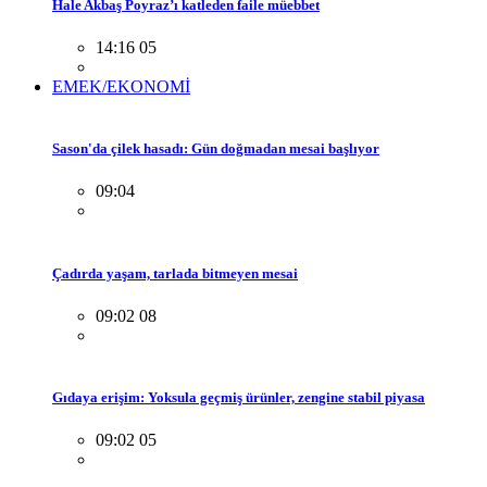
Hale Akbaş Poyraz’ı katleden faile müebbet
14:16 05
EMEK/EKONOMİ
Sason'da çilek hasadı: Gün doğmadan mesai başlıyor
09:04
Çadırda yaşam, tarlada bitmeyen mesai
09:02 08
Gıdaya erişim: Yoksula geçmiş ürünler, zengine stabil piyasa
09:02 05