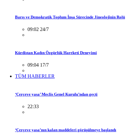
Barış ve Demokratik Toplum İnşa Sürecinde Jineolojînin Rolü
09:02 24/7
Kürdistan Kadın Özgürlük Hareketi Deneyimi
09:04 17/7
TÜM HABERLER
‘Çerçeve yasa’ Meclis Genel Kurulu’ndan geçti
22:33
‘Çerçeve yasa’nın kalan maddeleri görüşülmeye başlandı