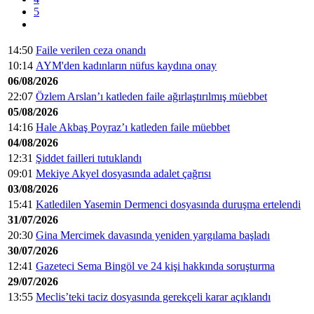
5
14:50
Faile verilen ceza onandı
10:14
AYM'den kadınların nüfus kaydına onay
06/08/2026
22:07
Özlem Arslan’ı katleden faile ağırlaştırılmış müebbet
05/08/2026
14:16
Hale Akbaş Poyraz’ı katleden faile müebbet
04/08/2026
12:31
Şiddet failleri tutuklandı
09:01
Mekiye Akyel dosyasında adalet çağrısı
03/08/2026
15:41
Katledilen Yasemin Dermenci dosyasında duruşma ertelendi
31/07/2026
20:30
Gina Mercimek davasında yeniden yargılama başladı
30/07/2026
12:41
Gazeteci Sema Bingöl ve 24 kişi hakkında soruşturma
29/07/2026
13:55
Meclis’teki taciz dosyasında gerekçeli karar açıklandı