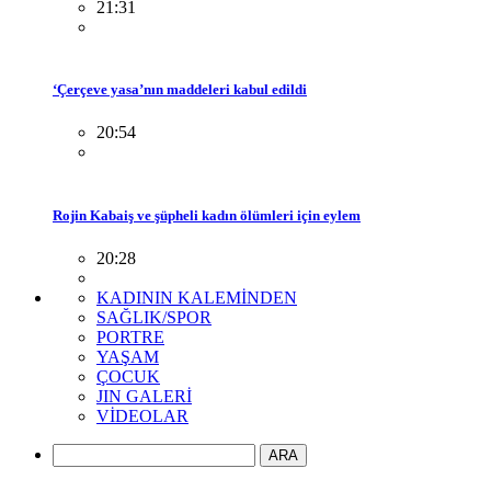
21:31
‘Çerçeve yasa’nın maddeleri kabul edildi
20:54
Rojin Kabaiş ve şüpheli kadın ölümleri için eylem
20:28
KADININ KALEMİNDEN
SAĞLIK/SPOR
PORTRE
YAŞAM
ÇOCUK
JIN GALERİ
VİDEOLAR
ARA